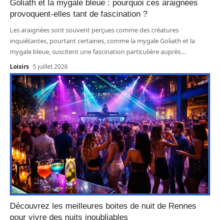
Goliath et la mygale bleue : pourquoi ces araignées
provoquent-elles tant de fascination ?
Les araignées sont souvent perçues comme des créatures
inquiétantes, pourtant certaines, comme la mygale Goliath et la
mygale bleue, suscitent une fascination particulière auprès
…
Loisirs
5 juillet 2026
Découvrez les meilleures boites de nuit de Rennes
pour vivre des nuits inoubliables