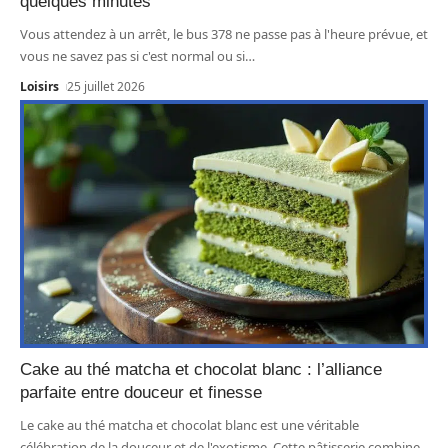
quelques minutes
Vous attendez à un arrêt, le bus 378 ne passe pas à l'heure prévue, et
vous ne savez pas si c'est normal ou si
…
Loisirs
25 juillet 2026
Cake au thé matcha et chocolat blanc : l’alliance
parfaite entre douceur et finesse
Le cake au thé matcha et chocolat blanc est une véritable
célébration de la douceur et de l'exotisme. Cette pâtisserie combine