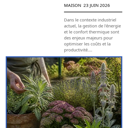
MAISON
23 JUIN 2026
Dans le contexte industriel
actuel, la gestion de l'énergie
et le confort thermique sont
des enjeux majeurs pour
optimiser les coûts et la
productivité.
…