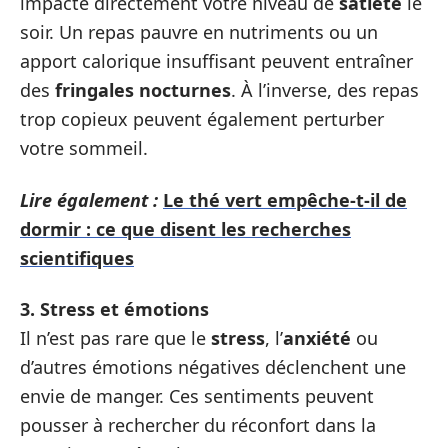
impacte directement votre niveau de
satiété
le
soir. Un repas pauvre en nutriments ou un
apport calorique insuffisant peuvent entraîner
des
fringales nocturnes
. À l’inverse, des repas
trop copieux peuvent également perturber
votre sommeil.
Lire également :
Le thé vert empêche-t-il de
dormir : ce que disent les recherches
scientifiques
3. Stress et émotions
Il n’est pas rare que le
stress
, l’
anxiété
ou
d’autres émotions négatives déclenchent une
envie de manger. Ces sentiments peuvent
pousser à rechercher du réconfort dans la