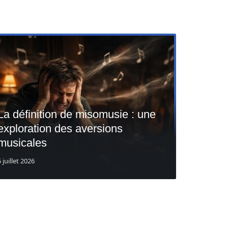
La définition de misomusie : une
exploration des aversions
musicales
5 juillet 2026