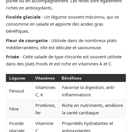
purée ou en accompagnement. Les fèves sont également
riches en antioxydants.
Ficoïde glaciale
: Un légume souvent méconnu, qui se
consomme en salade et apporte des acides gras
bénéfiques.
Fleur de courgette
: Utilisée dans de nombreux plats
méditerranéens, elle est délicate et savoureuse.
Frisée
: Cette salade de type chicorée est souvent utilisée
dans des plats froids et est riche en vitamines A et C.
Légume
Vitamines
Bénéfices
Vitamines
Favorise la digestion, anti-
Fenouil
C, K
inflammatoire
Protéines,
Riche en nutriments, améliore
Fève
fer
la santé cardiaque
Ficoïde
Vitamine
Propriétés hydratantes et
glaciale
C
antioxydantes