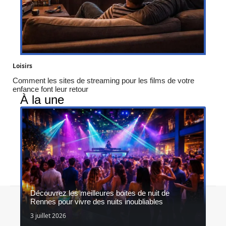
Loisirs
Comment les sites de streaming pour les films de votre
enfance font leur retour
À la une
Découvrez les meilleures boites de nuit de
Contact
Mentions légales
Sitemap
Rennes pour vivre des nuits inoubliables
© 2026 | alostygirl.fr
3 juillet 2026