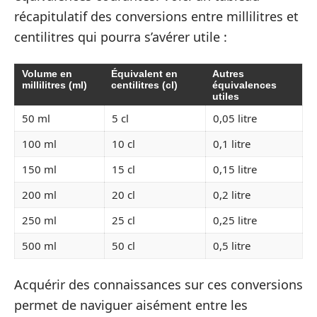
récapitulatif des conversions entre millilitres et
centilitres qui pourra s’avérer utile :
Volume en
Équivalent en
Autres
millilitres (ml)
centilitres (cl)
équivalences
utiles
50 ml
5 cl
0,05 litre
100 ml
10 cl
0,1 litre
150 ml
15 cl
0,15 litre
200 ml
20 cl
0,2 litre
250 ml
25 cl
0,25 litre
500 ml
50 cl
0,5 litre
Acquérir des connaissances sur ces conversions
permet de naviguer aisément entre les