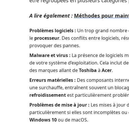
être regroupées en plusieurs catégories 
A lire également :
Méthodes pour mainte
Problèmes logiciels :
Un trop grand nombre 
le
processeur
. Des conflits entre logiciels, r
provoquer des pannes.
Malware et virus :
La présence de logiciels ma
de votre système d’exploitation. Cela inclut d
des marques allant de
Toshiba
à
Acer
.
Erreurs matérielles :
Des composants intern
une surchauffe, entraînent souvent un blocag
refroidissement
est particulièrement problé
Problèmes de mise à jour :
Les mises à jour d
particulièrement si elles sont incomplètes ou
Windows 10
ou de macOS.