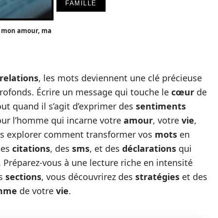
FAMILLE
 mon amour, ma
relations
, les mots deviennent une clé précieuse
profonds. Écrire un message qui touche le
cœur
de
out quand il s’agit d’exprimer des
sentiments
our l’homme qui incarne votre
amour
, votre
vie
,
lons explorer comment transformer vos
mots
en
des
citations
, des
sms
, et des
déclarations
qui
. Préparez-vous à une lecture riche en intensité
es
sections
, vous découvrirez des
stratégies
et des
omme
de votre
vie
.