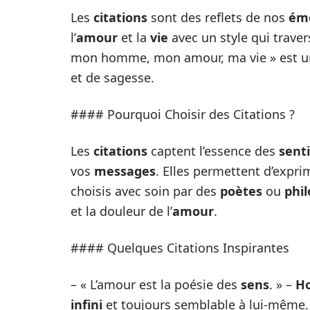
Les
citations
sont des reflets de nos
ém
l’
amour
et la
vie
avec un style qui traver
mon homme, mon amour, ma vie » est un
et de sagesse.
#### Pourquoi Choisir des Citations ?
Les
citations
captent l’essence des
sent
vos
messages
. Elles permettent d’exp
choisis avec soin par des
poètes
ou
phi
et la douleur de l’
amour
.
#### Quelques Citations Inspirantes
– « L’amour est la poésie des
sens
. » –
Ho
infini
et toujours semblable à lui-même.