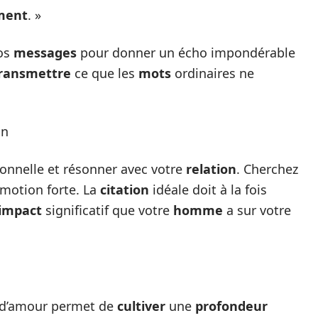
ment
. »
vos
messages
pour donner un écho impondérable
ransmettre
ce que les
mots
ordinaires ne
on
sonnelle et résonner avec votre
relation
. Cherchez
émotion forte. La
citation
idéale doit à la fois
impact
significatif que votre
homme
a sur votre
d’amour permet de
cultiver
une
profondeur