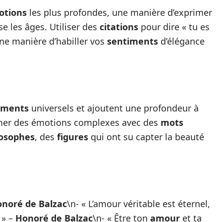
otions
les plus profondes, une manière d’exprimer
se les âges. Utiliser des
citations
pour dire « tu es
e manière d’habiller vos
sentiments
d’élégance
iments
universels et ajoutent une profondeur à
rimer des émotions complexes avec des
mots
losophes
, des
figures
qui ont su capter la beauté
noré de Balzac
\n- « L’amour véritable est éternel,
 » –
Honoré de Balzac
\n- « Être ton
amour
et ta