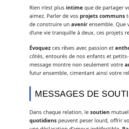
Rien n’est plus
intime
que de partager vo
aimez. Parler de vos
projets communs
t
de construire un
avenir
ensemble. Que v
d’une vie tranquille à deux, ces projets r
Évoquez
ces rêves avec passion et
enth
côtés, entourés de nos enfants et petits-
message montre non seulement votre
a
futur ensemble, cimentant ainsi votre re
MESSAGES DE SOUT
Dans chaque relation, le
soutien
mutuel 
quotidiens
peuvent peser lourd, offrir v
une déclaration d’amour indéfectible.
Ra