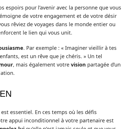
s espoirs pour l’avenir avec la personne que vous
émoigne de votre engagement et de votre désir
ous rêviez de voyages dans le monde entier ou
enforcent le lien qui vous unit.
ousiasme
. Par exemple : « Imaginer vieillir à tes
enfants, est un rêve que je chéris. » Un tel
mour
, mais également votre
vision
partagée d’un
lation.
IEN
est essentiel. En ces temps où les défis
otre appui inconditionnel à votre partenaire est
ppelez-lui
qu’elle n’est jamais seule et que vous