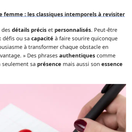
femme : les classiques intemporels à revisiter
r des
détails précis
et
personnalisés
. Peut-être
 défis ou sa
capacité
à faire sourire quiconque
thousiasme à transformer chaque obstacle en
avantage. » Des phrases
authentiques
comme
on seulement sa
présence
mais aussi son
essence