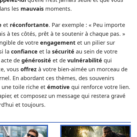
ans les
mauvais
moments.
e
et
réconfortante
. Par exemple : « Peu importe
is à tes côtés, prêt à te soutenir à chaque pas. »
ngible de votre
engagement
et un pilier sur
si la
confiance
et la
sécurité
au sein de votre
n acte de
générosité
et de
vulnérabilité
qui
te, vous
offrez
à votre bien-aimée un morceau de
rnel. En abordant ces thèmes, des souvenirs
 une toile riche et
émotive
qui renforce votre lien.
 papier, et composez un message qui restera gravé
d’hui et toujours.