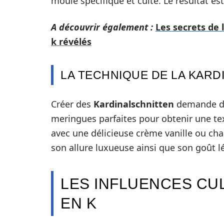
moule spécifique et cuite. Le résultat e
A découvrir également :
Les secrets de
k révélés
LA TECHNIQUE DE LA KARD
Créer des
Kardinalschnitten
demande de 
meringues parfaites pour obtenir une te
avec une délicieuse crème vanille ou chan
son allure luxueuse ainsi que son goût lé
LES INFLUENCES CU
EN K