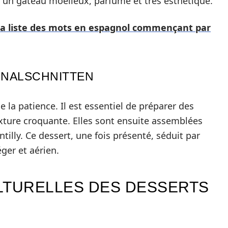
st un gâteau moelleux, parfumé et très esthétique.
 la liste des mots en espagnol commençant par
INALSCHNITTEN
la patience. Il est essentiel de préparer des
xture croquante. Elles sont ensuite assemblées
tilly. Ce dessert, une fois présenté, séduit par
ger et aérien.
LTURELLES DES DESSERTS