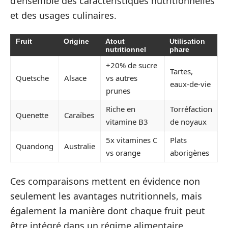
d’ensemble des caractéristiques nutritionnelles
et des usages culinaires.
Fruit
Origine
Atout
Utilisation
nutritionnel
phare
+20% de sucre
Tartes,
Quetsche
Alsace
vs autres
eaux-de-vie
prunes
Riche en
Torréfaction
Quenette
Caraïbes
vitamine B3
de noyaux
5x vitamines C
Plats
Quandong
Australie
vs orange
aborigènes
Ces comparaisons mettent en évidence non
seulement les avantages nutritionnels, mais
également la manière dont chaque fruit peut
être intégré dans un régime alimentaire