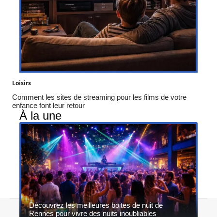
Loisirs
Comment les sites de streaming pour les films de votre
enfance font leur retour
À la une
Découvrez les meilleures boites de nuit de
Contact
Mentions légales
Sitemap
Rennes pour vivre des nuits inoubliables